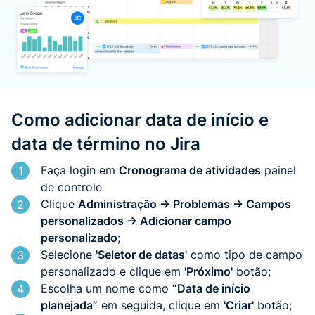
Como adicionar data de início e
data de término no Jira
Faça login em
Cronograma de atividades
painel
1
de controle
Clique
Administração -> Problemas -> Campos
2
personalizados -> Adicionar campo
personalizado
;
Selecione
'Seletor de datas'
como tipo de campo
3
personalizado e clique em
'Próximo'
botão;
Escolha um nome como
“Data de início
4
planejada”
em seguida, clique em
'Criar'
botão;