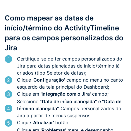
Como mapear as datas de
início/término do ActivityTimeline
para os campos personalizados do
Jira
Certifique-se de ter campos personalizados do
1
Jira para datas planejadas de início/término já
criados (tipo Seletor de datas);
Clique
'Configuração'
campo no menu no canto
2
esquerdo da tela principal do Dashboard;
Clique em
'Integração com o Jira'
campo;
3
Selecione
“Data de início planejada” e “Data de
4
término planejada”
Campos personalizados do
Jira a partir de menus suspensos
Clique
'Atualizar'
botão;
5
Clique em
'Problemas'
menu e desempenho