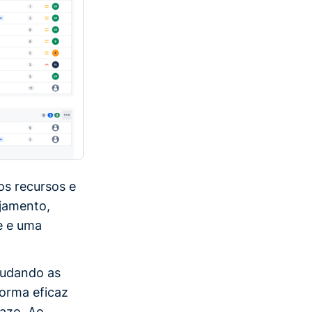
s recursos e
ejamento,
e e uma
ajudando as
forma eficaz
razo. Ao