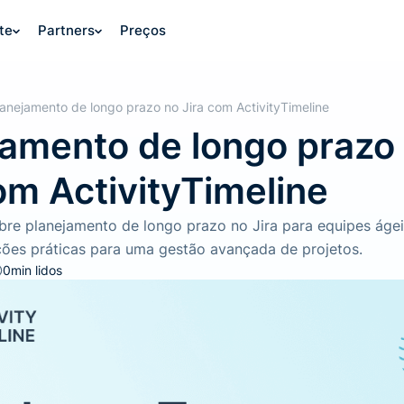
te
Partners
Preços
lanejamento de longo prazo no Jira com ActivityTimeline
jamento de longo prazo
om ActivityTimeline
obre planejamento de longo prazo no Jira para equipes áge
ções práticas para uma gestão avançada de projetos.
0
min lidos