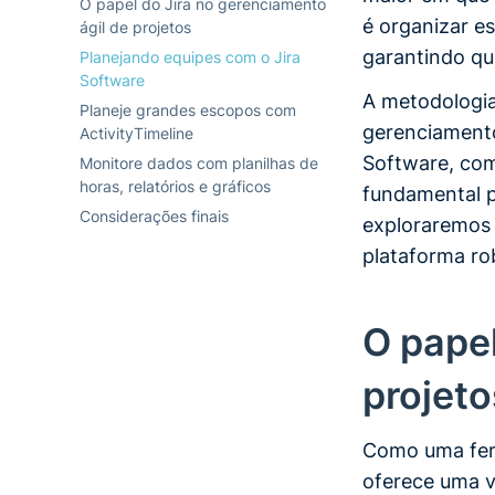
O papel do Jira no gerenciamento
é organizar es
ágil de projetos
garantindo qu
Planejando equipes com o Jira
Software
A metodologia
Planeje grandes escopos com
gerenciamento 
ActivityTimeline
Software, com
Monitore dados com planilhas de
horas, relatórios e gráficos
fundamental p
Considerações finais
exploraremos 
plataforma ro
O papel
projeto
Como uma ferr
oferece uma v