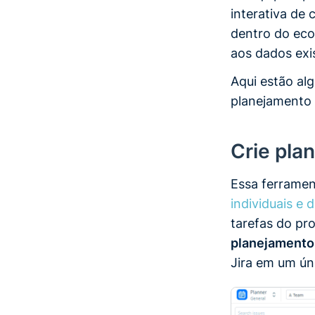
interativa de 
dentro do ecos
aos dados exis
Aqui estão al
planejamento 
Crie pla
Essa ferramen
individuais e 
tarefas do pr
planejament
Jira em um úni