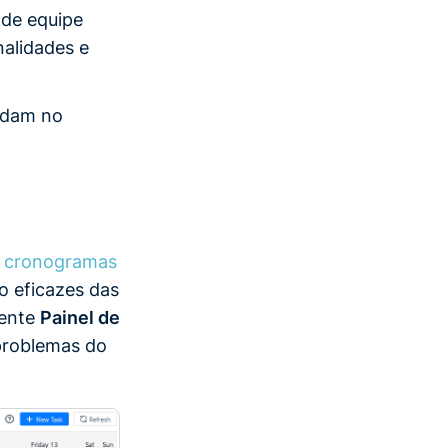
 de equipe
nalidades e
judam no
:
cronogramas
o eficazes das
gente
Painel de
 problemas do