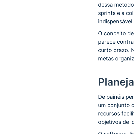
dessa metodolo
sprints e a c
indispensável 
O conceito de
parece contrad
curto prazo. N
metas organiz
Planej
De painéis per
um conjunto d
recursos faci
objetivos de 
O software Ji