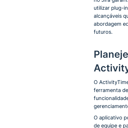
utilizar plug-
alcançáveis q
abordagem equ
futuros.
Planej
Activit
O ActivityTim
ferramenta de
funcionalidad
gerenciamento
O aplicativo p
de equipe e p