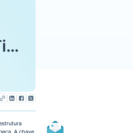
estrutura
beça. A chave