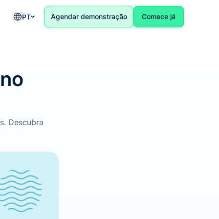
Agendar demonstração
Comece já
PT-BR
 no
is. Descubra