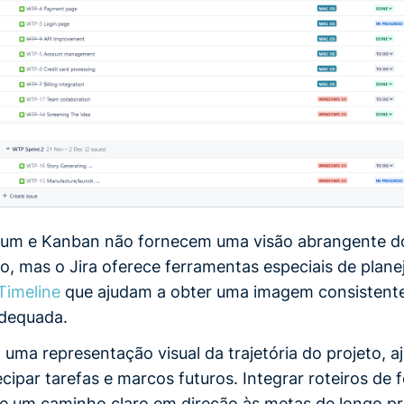
rum e Kanban não fornecem uma visão abrangente do
ho, mas o Jira oferece ferramentas especiais de plan
Timeline
que ajudam a obter uma imagem consistent
adequada.
 uma representação visual da trajetória do projeto, 
cipar tarefas e marcos futuros. Integrar roteiros de 
te um caminho claro em direção às metas de longo p