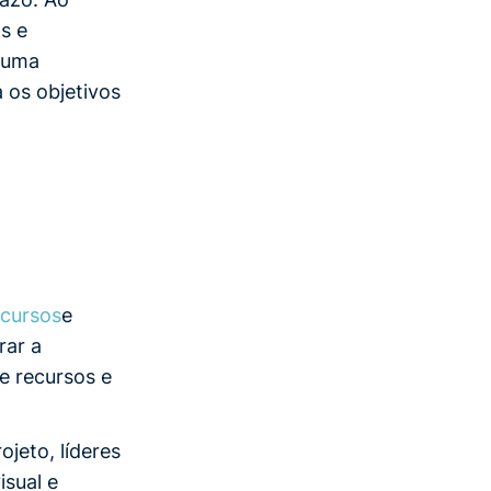
as e
o uma
 os objetivos
ecursos
e
rar a
e recursos e
jeto, líderes
isual e