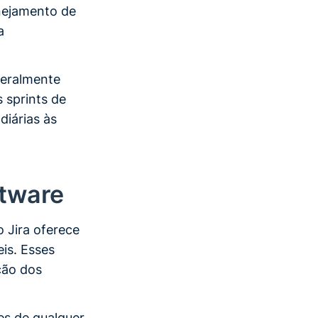
anejamento de
a
geralmente
s sprints de
diárias às
ftware
o Jira oferece
is. Esses
ção dos
es de qualquer