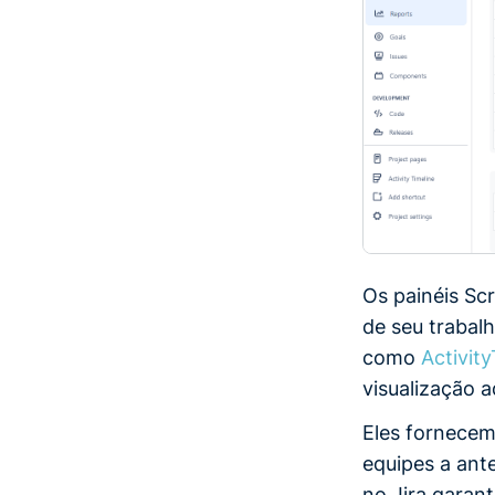
Os painéis Sc
de seu trabal
como
Activity
visualização 
Eles fornecem
equipes a ante
no Jira garan