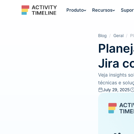
Produto
Recursos
Supor
Blog
/
Geral
/
P
Plane
Jira c
Veja insights s
técnicas e solu
July 29, 2025