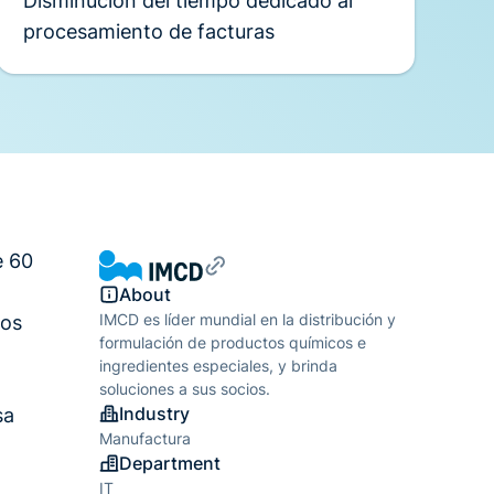
Disminución del tiempo dedicado al
procesamiento de facturas
e 60
About
IMCD es líder mundial en la distribución y
los
formulación de productos químicos e
ingredientes especiales, y brinda
soluciones a sus socios.
Industry
sa
Manufactura
Department
IT