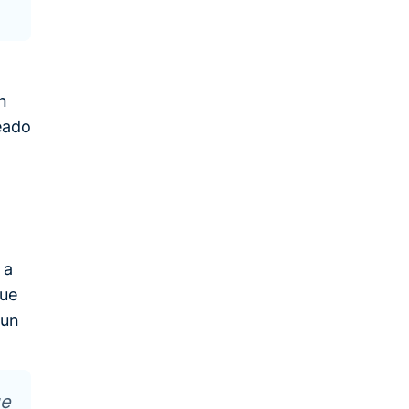
n
eado
 a
que
 un
ue