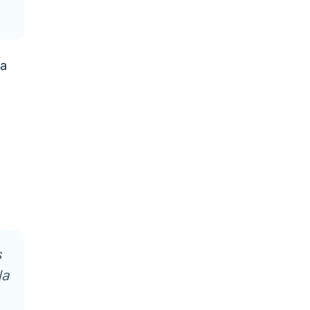
 a
s
la