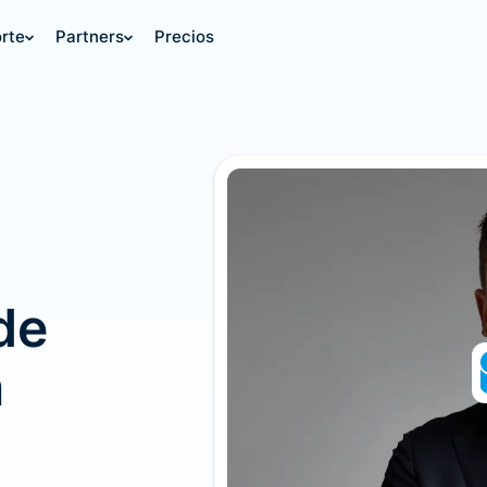
rte
Partners
Precios
de
n
e