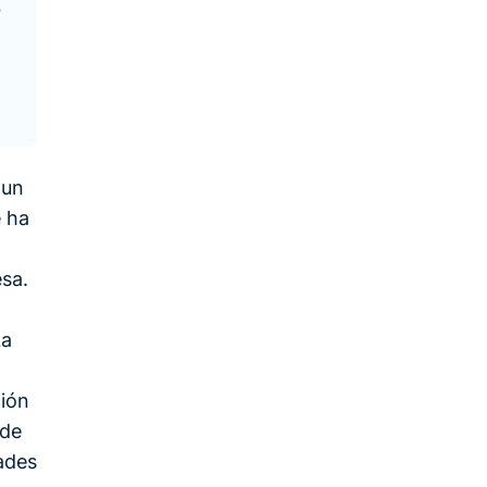
 un
e ha
esa.
La
ción
 de
dades