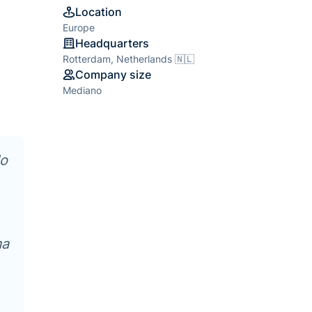
Location
Europe
Headquarters
Rotterdam, Netherlands 🇳🇱
Company size
Mediano
do
ma