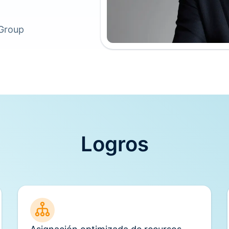
 Group
Logros