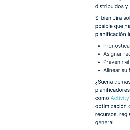
distribuidos y
Si bien Jira s
posible que ha
planificación 
Pronostica
Asignar re
Prevenir e
Alinear su
¿Suena demasi
planificadore
como
Activity
optimización d
recursos, regi
general.