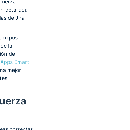
 fuerza
ión detallada
as de Jira
 equipos
de la
tión de
nApps Smart
una mejor
tes.
fuerza
eas correctas,