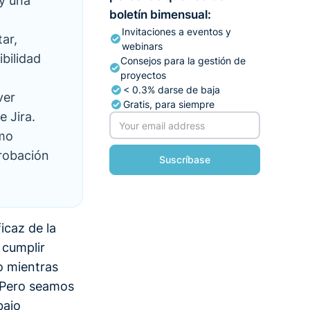
y una
boletín bimensual:
Invitaciones a eventos y
tar,
webinars
bilidad
Consejos para la gestión de
proyectos
< 0.3% darse de baja
ver
Gratis, para siempre
 Jira.
omo
probación
icaz de la
 cumplir
o mientras
. Pero seamos
bajo