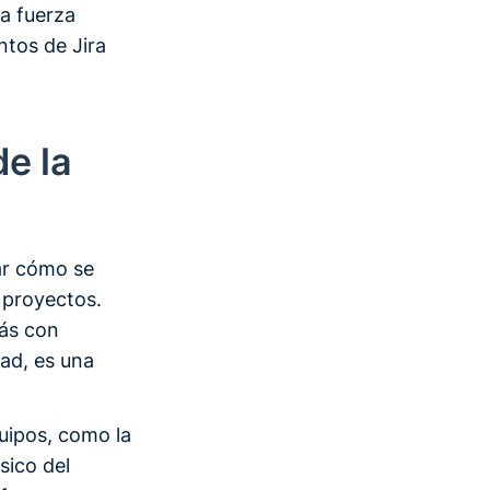
la fuerza
ntos de Jira
de la
zar cómo se
y proyectos.
ás con
dad, es una
uipos, como la
sico del