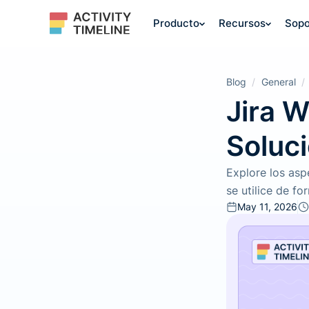
Producto
Recursos
Sopo
Blog
/
General
/
Jira 
Soluc
Explore los asp
se utilice de f
May 11, 2026