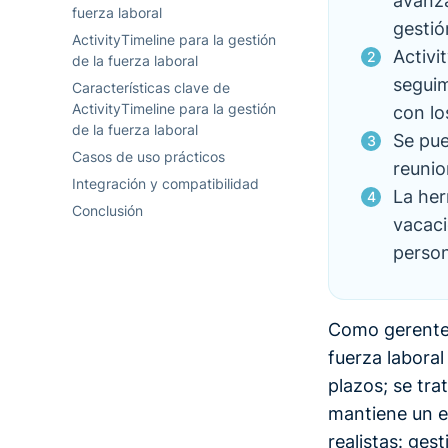
avanza
fuerza laboral
gestió
ActivityTimeline para la gestión
Activi
de la fuerza laboral
seguim
Características clave de
ActivityTimeline para la gestión
con lo
de la fuerza laboral
Se pue
Casos de uso prácticos
reunio
Integración y compatibilidad
La her
Conclusión
vacaci
person
Como gerente d
fuerza laboral
plazos; se tr
mantiene un eq
realistas: ges