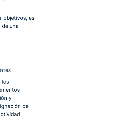
r objetivos, es
a de una
antes
 los
lementos
ión y
signación de
uctividad