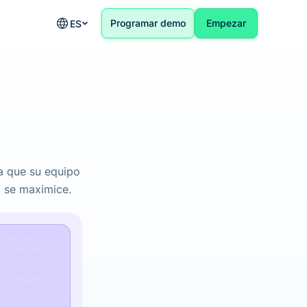
Programar demo
Empezar
ES
ra que su equipo
d se maximice.