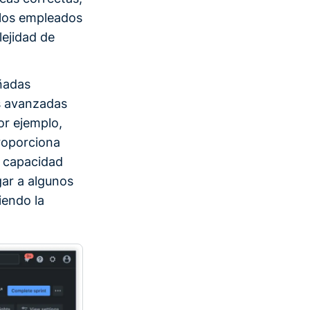
 los empleados
lejidad de
eñadas
es avanzadas
or ejemplo,
proporciona
a capacidad
gar a algunos
iendo la