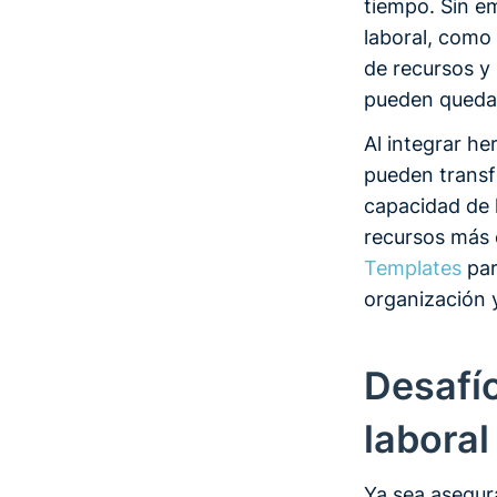
tiempo. Sin em
laboral, como
de recursos y
pueden quedar
Al integrar h
pueden transf
capacidad de l
recursos más 
Templates
par
organización y
Desafío
laboral
Ya sea asegur