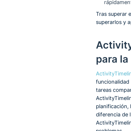
rápidamen
Tras superar 
superarlos y a
Activit
para la
ActivityTimeli
funcionalidad 
tareas compar
ActivityTimelin
planificación,
diferencia de 
ActivityTimel
problemas.