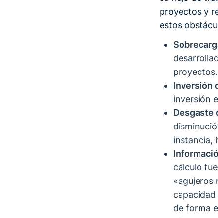
proyectos y re
estos obstácu
Sobrecarga
desarrolla
proyectos.
Inversión 
inversión 
Desgaste d
disminució
instancia, 
Informació
cálculo fu
«agujeros 
capacidad 
de forma ef