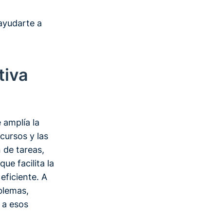
ayudarte a
tiva
 amplía la
ecursos y las
 de tareas,
que facilita la
eficiente. A
oblemas,
 a esos