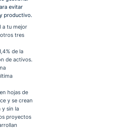
ara evitar
y productivo.
 a tu mejor
otros tres
1,4% de la
ón de activos.
una
última
en hojas de
ece y se crean
y sin la
los proyectos
arrollan