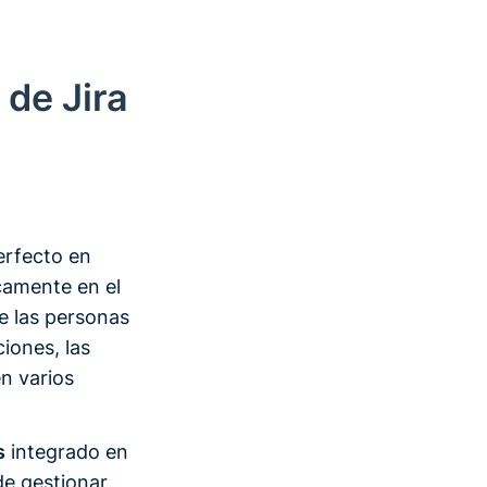
 de Jira
erfecto en
camente en el
de las personas
iones, las
n varios
s
integrado en
 de gestionar