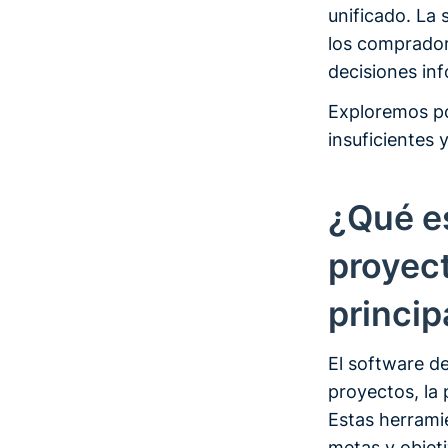
unificado. La 
los comprador
decisiones in
Exploremos po
insuficientes
¿Qué es
proyec
princip
El software d
proyectos, la 
Estas herrami
metas y objet