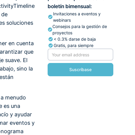
ctivityTimeline
boletín bimensual:
 de
Invitaciones a eventos y
webinars
les soluciones
Consejos para la gestión de
proyectos
< 0.3% darse de baja
ner en cuenta
Gratis, para siempre
garantizar que
e suave. El
abajo, sino la
 están
, a menudo
ne es una
acío y ayudar
amar eventos y
ronograma