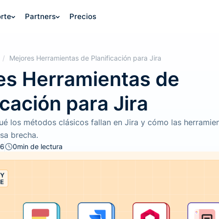
rte
Partners
Precios
/
Mejores Herramientas de Planificación para Jira
es Herramientas de
icación para Jira
é los métodos clásicos fallan en Jira y cómo las herrami
sa brecha.
26
0
min de lectura