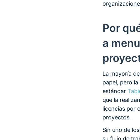
organizacione
Por qué
a menu
proyec
La mayoría de
papel, pero l
estándar
Tabl
que la realiza
licencias por
proyectos.
Sin uno de lo
su flujo de tr