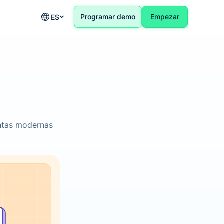
Programar demo
Empezar
ES
entas modernas