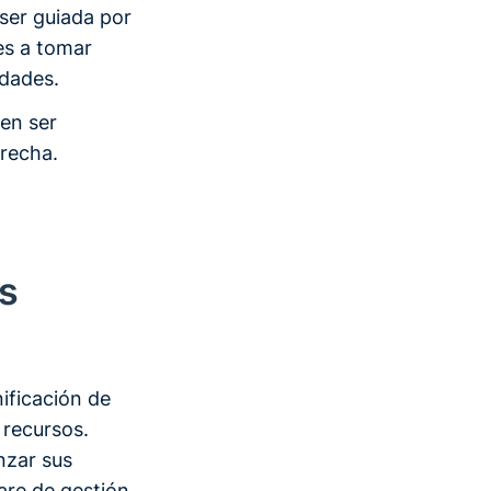
 ser guiada por
es a tomar
idades.
len ser
brecha.
s
ificación de
 recursos.
nzar sus
are de gestión