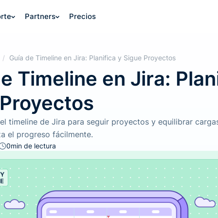
rte
Partners
Precios
/
Guía de Timeline en Jira: Planifica y Sigue Proyectos
e Timeline en Jira: Plan
 Proyectos
l timeline de Jira para seguir proyectos y equilibrar cargas
za el progreso fácilmente.
0
min de lectura