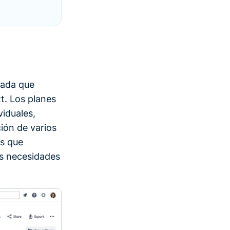
rada que
t. Los planes
viduales,
ción de varios
es que
as necesidades