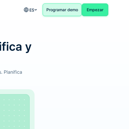
Programar demo
Empezar
ES
ifica y
. Planifica