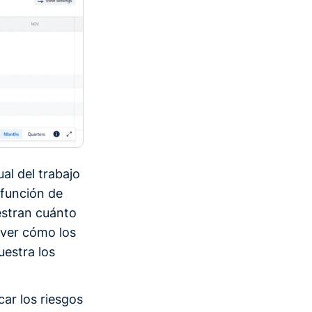
al del trabajo
 función de
estran cuánto
 ver cómo los
uestra los
car los riesgos