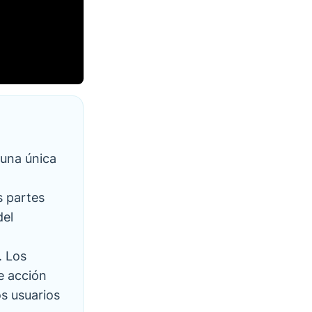
 una única
s partes
del
. Los
e acción
os usuarios