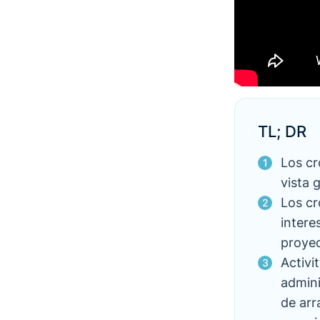
TL; DR
Los cr
vista 
Los cr
intere
proyec
Activi
admini
de arr