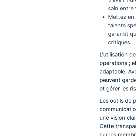
sain entre 
Mettez en 
talents spé
garantit qu
critiques.
L'utilisation d
opérations ; e
adaptable. Ave
peuvent garder
et gérer les r
Les outils de 
communication
une vision cla
Cette transpar
car les membre