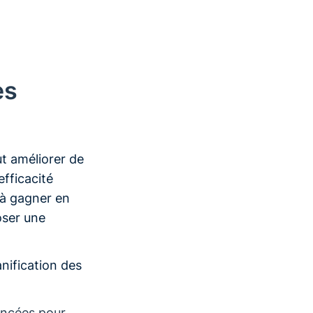
es
ut améliorer de
efficacité
 à gagner en
oser une
anification des
ancées pour