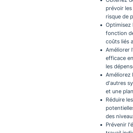
prévoir les
risque de 
Optimisez 
fonction d
coûts liés 
Améliorer l
efficace e
les dépens
Améliorez l
d'autres s
et une plan
Réduire le
potentiell
des niveau
Prévenir l
travail ind