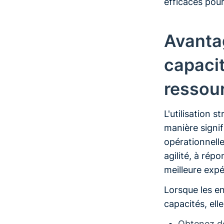
efficaces pour
Avantag
capacit
ressou
L'utilisation 
manière signifi
opérationnelle
agilité, à ré
meilleure expé
Lorsque les en
capacités, ell
Obtenez de