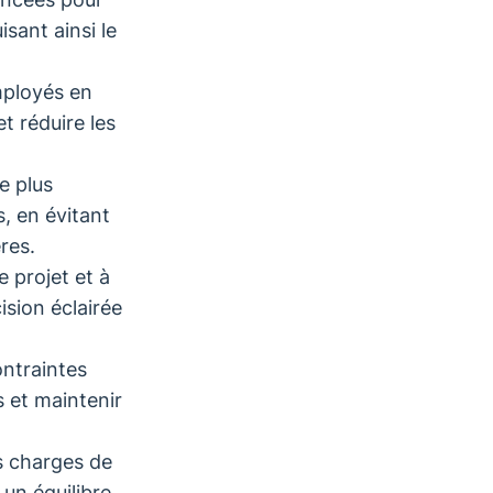
sant ainsi le
mployés en
t réduire les
e plus
, en évitant
res.
e projet et à
ision éclairée
ontraintes
 et maintenir
es charges de
t un équilibre