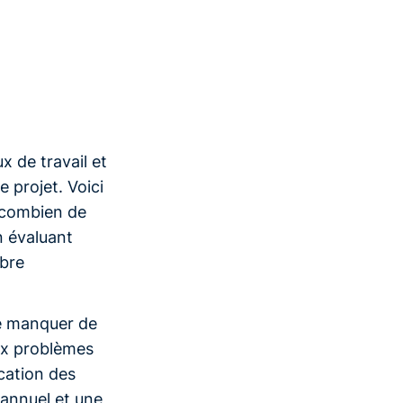
ux de travail et
 projet. Voici
r combien de
n évaluant
mbre
de manquer de
ux problèmes
ication des
 annuel et une