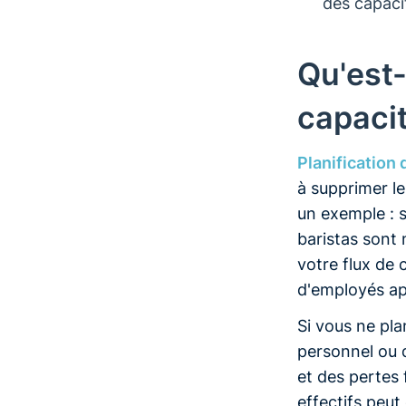
des capaci
Qu'est-
capaci
Planification
à supprimer le
un exemple : s
baristas sont 
votre flux de 
d'employés app
Si vous ne pla
personnel ou 
et des pertes 
effectifs peut