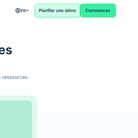
Planifier une démo
Commencez
FR-FR
des
s ressources.