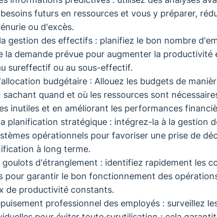
 besoins futurs en ressources et vous y préparer, rédui
pénurie ou d'excès.
la gestion des effectifs : planifiez le bon nombre d'e
e la demande prévue pour augmenter la productivité e
au sureffectif ou au sous-effectif.
'allocation budgétaire : Allouez les budgets de manièr
n sachant quand et où les ressources sont nécessaires
es inutiles et en améliorant les performances financiè
a planification stratégique : intégrez-la à la gestion d
ystèmes opérationnels pour favoriser une prise de déc
ification à long terme.
s goulots d'étranglement : identifiez rapidement les c
es pour garantir le bon fonctionnement des opérations
x de productivité constants.
'épuisement professionnel des employés : surveillez l
ividuelles pour éviter toute surutilisation ; cela garanti