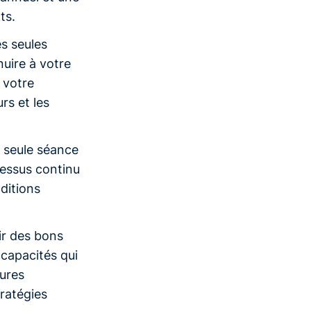
ts.
es seules
nuire à votre
 votre
rs et les
e seule séance
cessus continu
nditions
ir des bons
 capacités qui
eures
tratégies