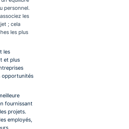
du personnel.
associez les
et ; cela
hes les plus
t les
t et plus
ntreprises
s opportunités
meilleure
en fournissant
des projets.
 des employés,
eurs