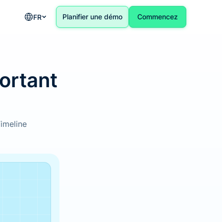
Planifier une démo
Commencez
FR-FR
portant
Timeline