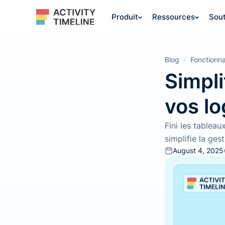
Produit
Ressources
Sout
Blog
/
Fonctionna
Simpli
vos l
Fini les tablea
simplifie la ges
August 4, 2025