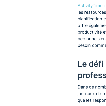
ActivityTimeli
les ressources
planification 
offre égaleme
productivité e
personnels en 
besoin commer
Le déf
profess
Dans de nombre
journaux de tr
que les respon