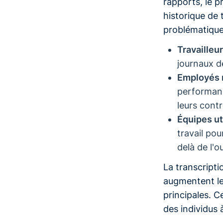
rapports, le 
historique de 
problématique
Travailleu
journaux de
Employés n
performanc
leurs contr
Équipes ut
travail pou
delà de l'o
La transcripti
augmentent le
principales. Ce
des individus 