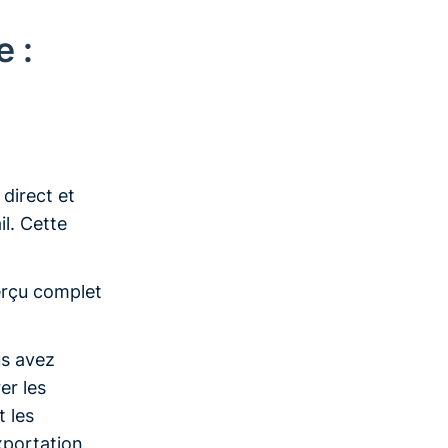
e :
direct et
il. Cette
rçu complet
us avez
er les
t les
xportation,