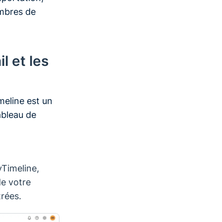
mbres de
l et les
meline est un
ableau de
yTimeline,
de votre
trées.