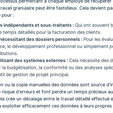
processus permettant à chaque employé de récupérer
travail granulaire peut être fastidieux. Cela devient p
 pour :
rs indépendants et sous-traitants :
Qui ont souvent b
 temps détaillés pour la facturation des clients.
écessitant des dossiers personnels :
Pour les évalu
e, le développement professionnel ou simplement po
ibutions.
ilisant des systèmes externes :
Cela nécessite des 
r la budgétisation, la conformité ou des analyses spéc
util de gestion de projet principal.
on ou la copie manuelles des données sont source d'in
 risque d'erreurs et font perdre un temps précieux a
la crée un décalage entre le travail détaillé effectué e
à exploiter efficacement ces données à leurs propres 