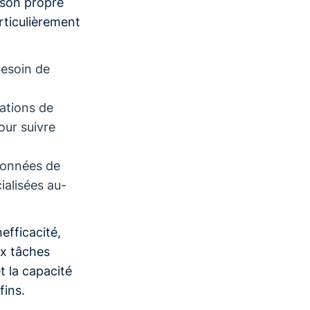
 son propre
articulièrement
esoin de
ations de
ur suivre
données de
ialisées au-
efficacité,
ux tâches
t la capacité
fins.