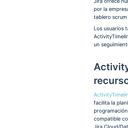
Jira ofrece n
por la empresa
tablero scrum
Los usuarios 
ActivityTimeli
un seguimiento
Activit
recurso
ActivityTimeli
facilita la pla
programación 
compatible co
Jira Cloud/Da