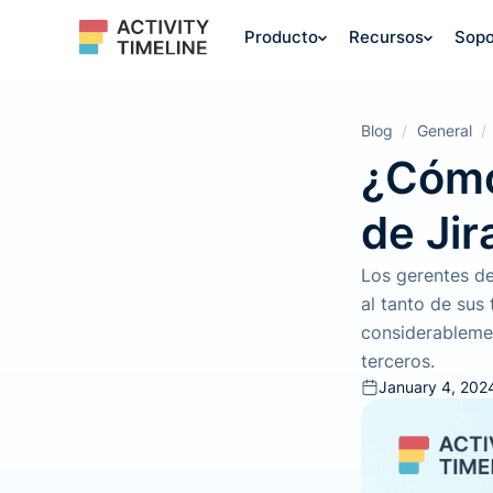
Producto
Recursos
Sopo
Blog
/
General
/
¿Cómo
de Jir
Los gerentes d
al tanto de sus 
considerableme
terceros.
January 4, 202