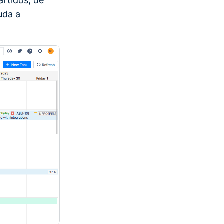
artidos, de
uda a