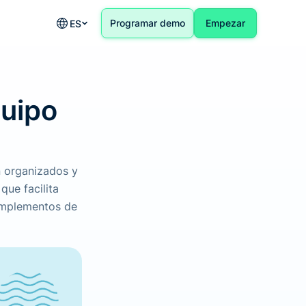
Programar demo
Empezar
ES
quipo
n organizados y
que facilita
omplementos de