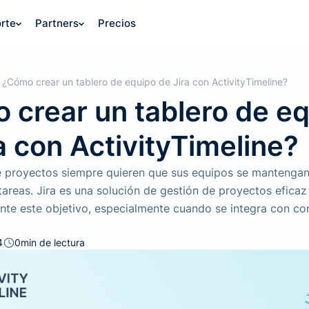
rte
Partners
Precios
¿Cómo crear un tablero de equipo de Jira con ActivityTimeline?
 crear un tablero de e
a con ActivityTimeline?
e proyectos siempre quieren que sus equipos se mantenga
tareas. Jira es una solución de gestión de proyectos eficaz 
nte este objetivo, especialmente cuando se integra con c
4
0
min de lectura