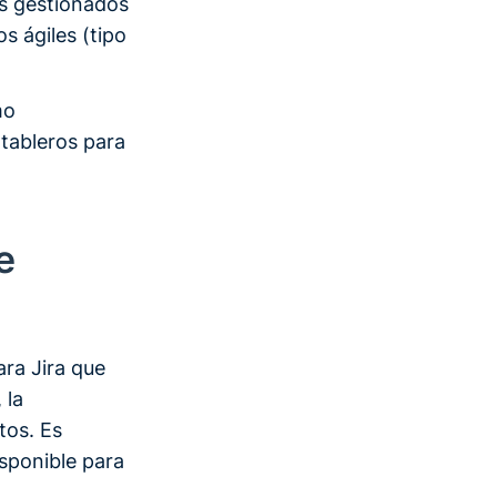
os gestionados
s ágiles (tipo
mo
 tableros para
e
ra Jira que
 la
tos. Es
sponible para